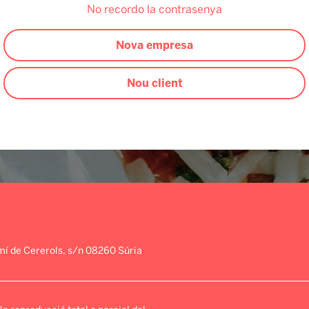
No recordo la contrasenya
Nova empresa
Nou client
amí de Cererols, s/n 08260 Súria