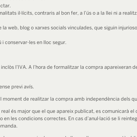
ctar.
litats il·lícits, contraris al bon fer, a l’ús o a la llei ni a re
la web, blog o xarxes socials vinculades, que siguin injuriosos
ú i conservar-les en lloc segur.
n inclòs l’IVA. A l’hora de formalitzar la compra apareixera
ense previ avís.
 el moment de realitzar la compra amb independència dels qua
el real és major que el que apareix publicat, es comunicarà el
lo en les condicions correctes. En cas d’anul·lació se li reint
comanda.