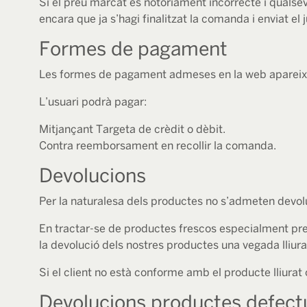
Si el preu marcat és notòriament incorrecte i qualse
encara que ja s’hagi finalitzat la comanda i enviat el 
Formes de pagament
Les formes de pagament admeses en la web apareixen 
L’usuari podrà pagar:
Mitjançant Targeta de crèdit o dèbit.
Contra reemborsament en recollir la comanda.
Devolucions
Per la naturalesa dels productes no s’admeten devol
En tractar-se de productes frescos especialment prepa
la devolució dels nostres productes una vegada lliura
Si el client no està conforme amb el producte lliurat
Devolucions productes defec