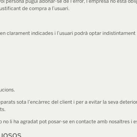
vol persona pugui adonar-se de l’error, l’empresa no està obl
justificant de compra a l’usuari.
clarament indicades i l’usuari podrà optar indistintament pe
ucions.
rats sota l’encàrrec del client i per a evitar la seva deteri
ts.
 o no li ha agradat pot posar-se en contacte amb nosaltres i 
tuosos